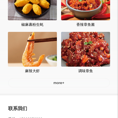
椒麻裹粉生蚝
香辣章鱼酱
麻辣大虾
调味章鱼
more
+
联系我们