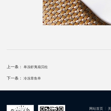
上一条：
单冻虾夷扇贝柱
下一条：
冷冻章鱼串
网站首页